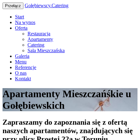
Gołębiewscy.Catering
Przełącz
Start
Na wynos
Oferta
Restauracja
Apartamenty
Catering
Sala Mieszczańska
Galeria
Menu
Referencje
O nas
Kontakt
Apartamenty Mieszczańśkie u
Gołębiewskich
Zapraszamy do zapoznania się z ofertą
naszych apartamentów, znajdujących się
przy ulicy Prostej 22a w Toruniu